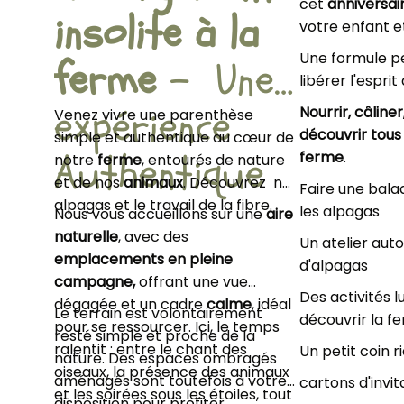
cet
anniversai
insolite à la
votre enfant e
Une formule p
ferme
- Une
libérer l'esprit
expérience
Nourrir, câliner
Venez vivre une parenthèse
découvrir tous
simple et authentique au cœur de
Authentique
ferme
.
notre
ferme
, entourés de nature
et de nos
animaux
. Découvrez nos
Faire une bala
alpagas et le travail de la fibre.
les alpagas
Nous vous accueillons sur une
aire
naturelle
, avec des
Un atelier auto
emplacements en pleine
d'alpagas
campagne,
offrant une vue
Des activités l
dégagée et un cadre
calme
, idéal
Le terrain est volontairement
découvrir la f
pour se ressourcer. Ici, le temps
resté simple et proche de la
ralentit : entre le chant des
Un petit coin r
nature. Des espaces ombragés
oiseaux, la présence des animaux
aménagés sont toutefois à votre
cartons d'invit
et les soirées sous les étoiles, tout
disposition pour profiter