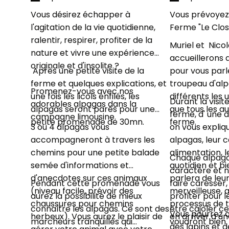
Vous désirez échapper à
Vous prévoyez 
l'agitation de la vie quotidienne,
Ferme "Le Clos 
ralentir, respirer, profiter de la
Muriel et Nico
nature et vivre une expérience
accueillerons 
originale et d'insolite ?
Après une petite visite de la
pour vous parle
ferme et quelques explications, et
troupeau d'alp
Promenez-vous avec nos
une fois les licols enfilés, les
différents les 
Durant la visite
adorables alpagas dans la
alpagas seront parés pour une
que tous les a
ferme, d' une 
campagne limousine.
petite promenade de 30mn.
ferme.
3 ou 4 alpagas vous
on vous expliqu
accompagneront à travers les
alpagas, leur c
chemins pour une petite balade
alimentation, l
Chaque alpaga
semée d'informations et
quotidien et bi
caractère et n
d'anecdotes sur ces animaux
parlera de leur 
Pendant cette promenade vous
faire caresser
(niveau facile, prévoir des
merveilleuse, a
aurez la possibilité de mieux
profiter pour l
chaussures pour chemins
processus de 
connaître les alpagas. Ce sont des
être cajoler ce
Vous pourrez al
herbeux). Vous aurez le plaisir de
en arriver a une
marcheurs tranquilles qui
voudront bien.
des lapins et 