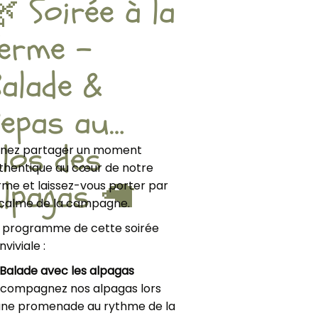
 Soirée à la
ferme –
alade &
Repas au
los des
nez partager un moment
thentique au cœur de notre
Alpagas 🦙
rme et laissez-vous porter par
 calme de la campagne.
 programme de cette soirée
nviviale :
Balade avec les alpagas
compagnez nos alpagas lors
une promenade au rythme de la