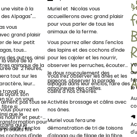

une visite à la
Muriel et Nicolas vous
des Alpagas"....
accueillerons avec grand plaisir
pour vous parler de tous les
las vous
B
animaux de la ferme.
avec grand plaisir
r de leur petit
Vous pourrez aller dans l'enclos
agas, tous
des lapins et des cochons d'inde
uns des autres, ainsi
pour les cajoler et les nourrir,
 la visite de la
C
Ve
utres animaux de la
observer les perruches, écouter
durée de 2 heures,
au
le doux roucoulement des
era tout sur les
Vous irez observer les ânes et les
fe
pigeons, observer la parade
aractère, leur
alpagas dans leur enclos, faire des
le
amoureuse des cailles.
e travail au
câlins à nos chèvres.
s ayant son
Au
en sûr, on vous
'aiment pas tous se
Activités brossage et câlins avec
co
fibre si
, vous pourrez en
nos ânes.
insi que le
🦙
es nourrir et peut-
Muriel vous fera une
transformation pour
Ac
rtains qui le
ler dans l'enclos
démonstration de tri de toisons
 produits fini.
d'
des cochons d'inde
d'alpaga ou de filage de la fibre.