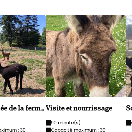
dée de la ferme
Visite et nourrissage
S
b
90 minute(s)
ximum : 30
Capacité maximum : 30