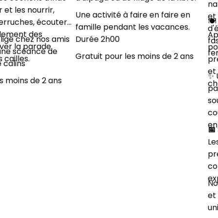
na
 et les nourrir,
Une activité à faire en faire en
et
🍽
erruches, écouter
famille pendant les vacances.
d'
ulement des
Ap
ligé chez nos amis
Durée 2h00
fa
ver la parade
po
 une scéance de
fe
Gratuit pour les moins de 2 ans
cailles.
pr
 calins
et
✨ 
es moins de 2 ans
ch
pa
so
co
en
📅
Le
pr
co
ex
No
et
un