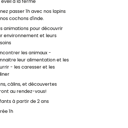
 éveil à la ferme
nez passer 1h avec nos lapins
 nos cochons d'inde.
s animations pour découvrir
ur environnement et leurs
soins
ncontrer les animaux -
nnaitre leur alimentation et les
urrir - les caresser et les
liner
ins, câlins, et découvertes
ront au rendez-vous!
fants à partir de 2 ans
rée 1h