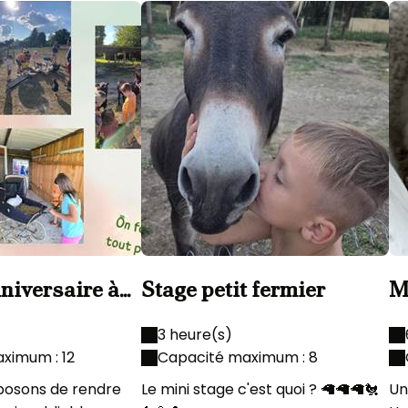
nniversaire à
Stage petit fermier
M
c
3 heure(s)
ximum : 12
Capacité maximum : 8
posons de rendre
Le mini stage c'est quoi ? 🦙🦙🦙🐔
Un