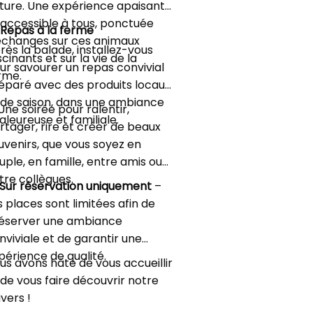
ture. Une expérience apaisante
 accessible à tous, ponctuée
️
Repas à la ferme
échanges sur ces animaux
rès la balade, installez-vous
scinants et sur la vie de la
ur savourer un repas convivial
rme.
éparé avec des produits locaux
 de saison, dans une ambiance
Une soirée pour ralentir,
aleureuse et familiale.
rtager, rire et créer de beaux
uvenirs, que vous soyez en
uple, en famille, entre amis ou
tre collègues.
 Sur réservation uniquement
–
s places sont limitées afin de
éserver une ambiance
nviviale et de garantir une
périence de qualité.
us avons hâte de vous accueillir
 de vous faire découvrir notre
ivers !