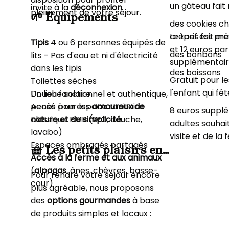
un gâteau fait
invite à la
déconnexion
.
pleinement de votre séjour.
🌱 Équipements
des cookies ch
crêpes fait ma
Le tarif est pr
Tipis
4 ou 6 personnes équipés de
et 12 euros pa
des bonbons
lits - Pas d'eau et ni d'électricité
supplémentai
dans les tipis
des boissons
Gratuit pour l
Toilettes sèches
l'enfant qui fê
Douche solaire
Un lieu fonctionnel et authentique,
Accès à un espace sanitaire
pensé pour les
amoureux de
8 euros supplé
classique PMR (WC, douche,
nature et de simplicité.
adultes souhait
lavabo)
visite et de la 
Espaces ombragés partagés
🧺 Les petits plaisirs en
Accès à la ferme et aux animaux
plus - A réserver
(
alpagas
, ânes, chèvres, basse-
Pour rendre votre séjour encore
cour)
plus agréable, nous proposons
des
options gourmandes
à base
de produits simples et locaux :