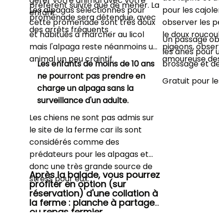
gérer votre animal avec votre
préfèrent suivre que de mener. La
Les alpagas sélectionnés pour
pour les cajoler
enfant.
promenade sera détendue, avec
cette promenade sont très doux
observer les p
des arrêts fréquents .
et habitués à marcher au licol
le doux rouco
Un passage ob
mais l'alpaga reste néanmoins un
pigeons, obser
les ânes pour
animal un peu craintif.
amoureuse des 
Les enfants de moins de 10 ans
brossage et de
ne pourront pas prendre en
Gratuit pour l
charge un alpaga sans la
surveillance d'un adulte.
Les chiens ne sont pas admis sur
le site de la ferme car ils sont
considérés comme des
prédateurs pour les alpagas et
donc une très grande source de
Après la balade, vous pourrez
stress pour eux.
profiter en option (sur
réservation) d'une collation à
la ferme : planche à partager
ou repas fermier