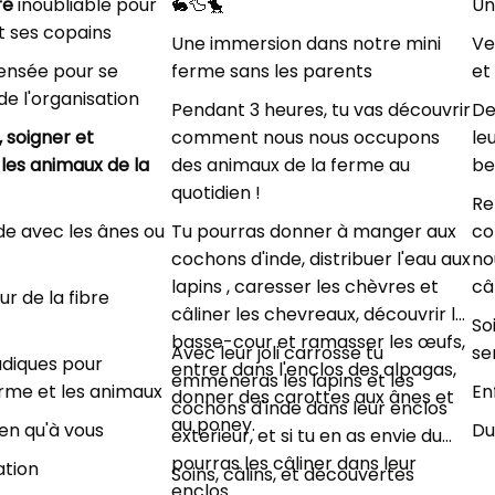
re
inoubliable pour
🐇🦆🐤
Un
t ses copains
Une immersion dans notre mini
Ve
ensée pour se
ferme sans les parents
et
 de l'organisation
Pendant 3 heures, tu vas découvrir
De
, soigner et
comment nous nous occupons
le
 les animaux de la
des animaux de la ferme au
be
quotidien !
Re
de avec les ânes ou
Tu pourras donner à manger aux
co
cochons d'inde, distribuer l'eau aux
no
lapins , caresser les chèvres et
câ
ur de la fibre
câliner les chevreaux, découvrir la
So
basse-cour et ramasser les œufs,
Avec leur joli carrosse tu
se
udiques pour
entrer dans l'enclos des alpagas,
emmèneras les lapins et les
erme et les animaux
En
donner des carottes aux ânes et
cochons d'inde dans leur enclos
au poney.
ien qu'à vous
Du
extérieur, et si tu en as envie du
pourras les câliner dans leur
ation
Soins, câlins, et découvertes
enclos.